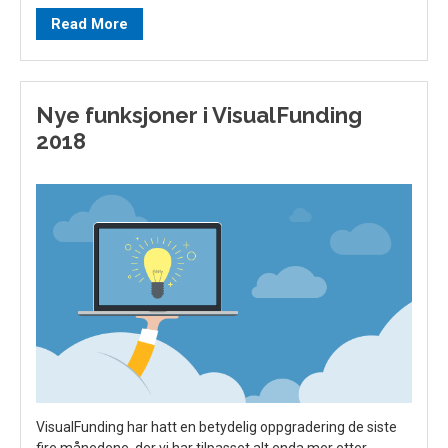
Read More
Nye funksjoner i VisualFunding
2018
VisualFunding har hatt en betydelig oppgradering de siste
fire månedene, der vi har tilpasset alt enda mer etter