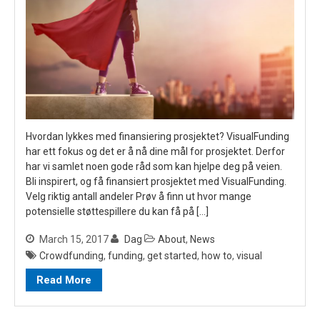
Hvordan lykkes med finansiering prosjektet? VisualFunding
har ett fokus og det er å nå dine mål for prosjektet. Derfor
har vi samlet noen gode råd som kan hjelpe deg på veien.
Bli inspirert, og få finansiert prosjektet med VisualFunding.
Velg riktig antall andeler Prøv å finn ut hvor mange
potensielle støttespillere du kan få på […]
March 15, 2017
Dag
About
,
News
Crowdfunding
,
funding
,
get started
,
how to
,
visual
Read More