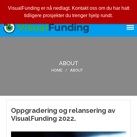
VisualFunding er nå nedlagt. Kontakt oss om du har hatt
tidligere prosjekter du trenger hjelp rundt.
VisualFunding - start ditt
VisualFunding
prosjekt i dag
Hjem
Prosjekter
Om VisualFunding
ABOUT
Kontakt oss
HOME
/
ABOUT
Login
Oppgradering og relansering av
VisualFunding 2022.