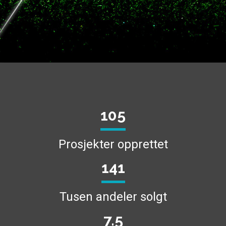
135
Prosjekter opprettet
180
Tusen andeler solgt
9.6