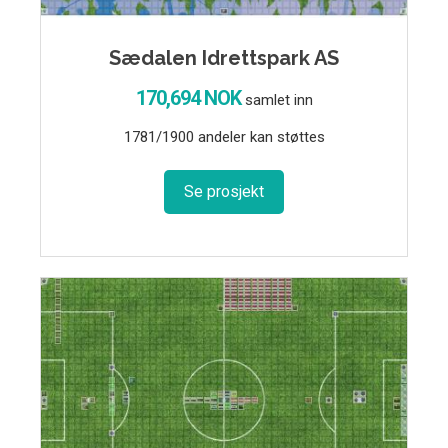
Sædalen Idrettspark AS
170,694 NOK
samlet inn
1781/1900 andeler kan støttes
Se prosjekt