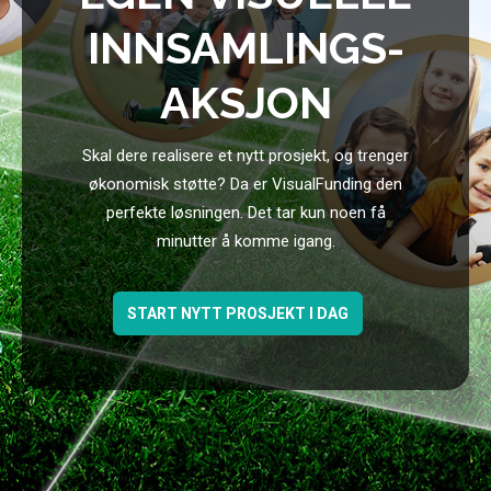
INN­SAMLINGS­
AKSJON
Skal dere realisere et nytt prosjekt, og trenger
økonomisk støtte? Da er VisualFunding den
perfekte løsningen. Det tar kun noen få
minutter å komme igang.
START NYTT PROSJEKT I DAG